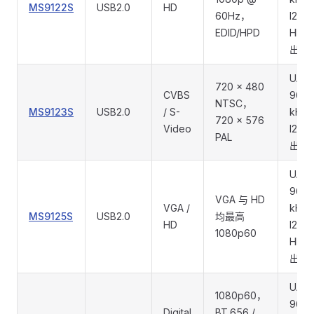
MS9122S
USB2.0
HD
60Hz，
I2S /
EDID/HPD
HD 
出
UAC
720 x 480
CVBS
96
NTSC，
MS9123S
USB2.0
/ S-
kHz
720 x 576
Video
I2S 
PAL
出
UAC
96
VGA 与 HD
VGA /
kHz
MS9125S
USB2.0
均最高
HD
I2S /
1080p60
HD 
出
UAC
1080p60，
96
Digital
BT.656 /