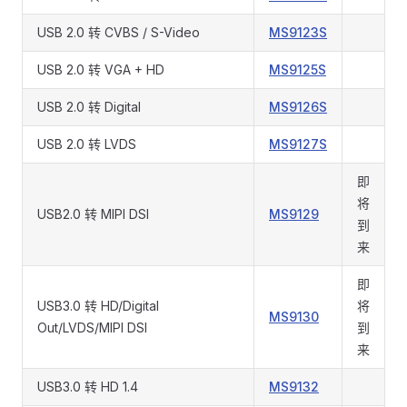
USB 2.0 转 CVBS / S-Video
MS9123S
USB 2.0 转 VGA + HD
MS9125S
USB 2.0 转 Digital
MS9126S
USB 2.0 转 LVDS
MS9127S
即
将
USB2.0 转 MIPI DSI
MS9129
到
来
即
USB3.0 转 HD/Digital
将
MS9130
Out/LVDS/MIPI DSI
到
来
USB3.0 转 HD 1.4
MS9132