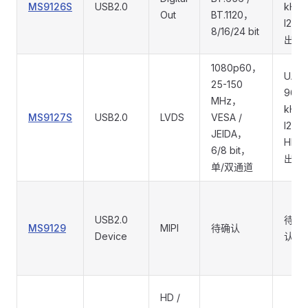
MS9126S
USB2.0
kHz
Out
BT.1120，
I2S 
8/16/24 bit
出
1080p60，
UAC
25-150
96
MHz，
kHz
MS9127S
USB2.0
LVDS
VESA /
I2S /
JEIDA，
HD 
6/8 bit，
出
单/双通道
USB2.0
待确
MS9129
MIPI
待确认
Device
认
HD /