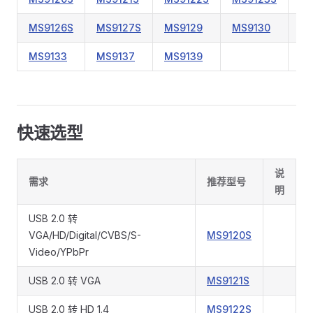
MS9126S
MS9127S
MS9129
MS9130
MS
MS9133
MS9137
MS9139
快速选型
说
需求
推荐型号
明
USB 2.0 转
VGA/HD/Digital/CVBS/S-
MS9120S
Video/YPbPr
USB 2.0 转 VGA
MS9121S
USB 2.0 转 HD 1.4
MS9122S