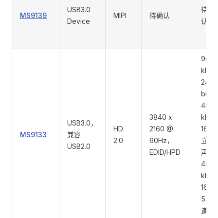
USB3.0
待确
MS9139
MIPI
待确认
Device
认
96
kHz /
24
bit、
48
3840 x
kHz /
USB3.0，
HD
2160 @
16 bit
MS9133
兼容
2.0
60Hz，
立体
USB2.0
EDID/HPD
声，
48
kHz /
16 bit
5.1 声
道