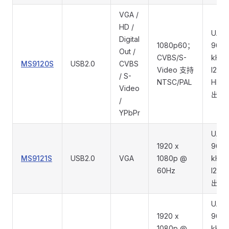
VGA /
HD /
UAC
Digital
1080p60；
96
Out /
CVBS/S-
kHz
MS9120S
USB2.0
CVBS
Video 支持
I2S /
/ S-
NTSC/PAL
HD 
Video
出
/
YPbPr
UAC
1920 x
96
MS9121S
USB2.0
VGA
1080p @
kHz
60Hz
I2S 
出
UAC
1920 x
96
1080p @
kHz