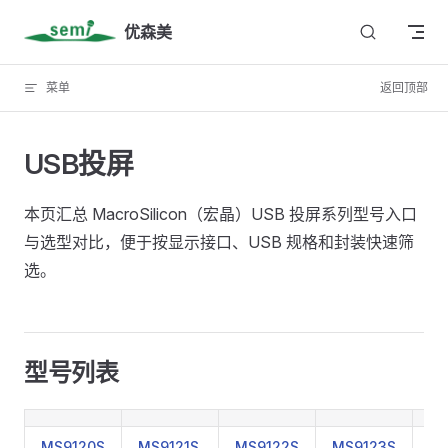
Skip to content
优森美
菜单
返回顶部
USB投屏
本页汇总 MacroSilicon（宏晶）USB 投屏系列型号入口
与选型对比，便于按显示接口、USB 规格和封装快速筛
选。
型号列表
MS9120S
MS9121S
MS9122S
MS9123S
MS