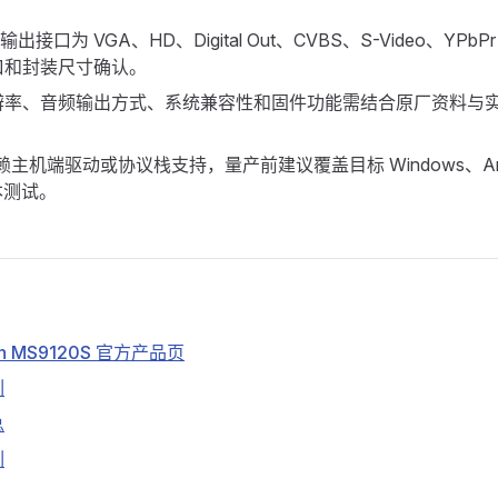
的输出接口为 VGA、HD、Digital Out、CVBS、S-Video、Y
口和封装尺寸确认。
辨率、音频输出方式、系统兼容性和固件功能需结合原厂资料与
赖主机端驱动或协议栈支持，量产前建议覆盖目标 Windows、Andr
版本测试。
con MS9120S 官方产品页
列
总
列