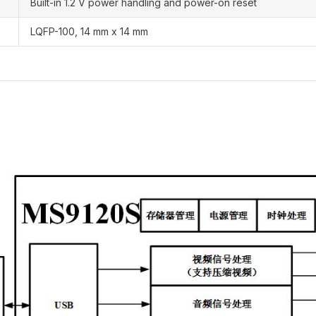
Built-in 1.2 V power handling and power-on reset
LQFP-100, 14 mm x 14 mm