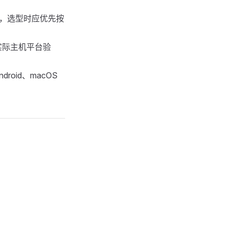
PbPr，选型时应优先按
实际主机平台验
oid、macOS