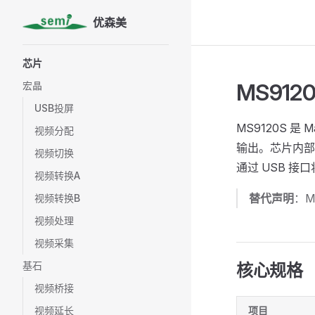
优森美
Skip to content
Sidebar Navigation
芯片
MS912
宏晶
USB投屏
MS9120S 是
视频分配
输出。芯片内部
视频切换
通过 USB 
视频转换A
替代声明
：M
视频转换B
视频处理
视频采集
基石
核心规格
视频桥接
视频延长
项目