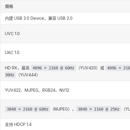
规格
内建 USB 3.0 Device，兼容 USB 2.0
UVC 1.0
UAC 1.0
HD RX，最高
（YUV420）或
4096 × 2160 @ 60Hz
4096 × 21
（YUV444）
30Hz
YUV422、MJPEG、RGB24、NV12
（MJPEG），
（Y
3840 × 2160 @ 60Hz
3840 × 2160 @ 25Hz
支持 HDCP 1.4