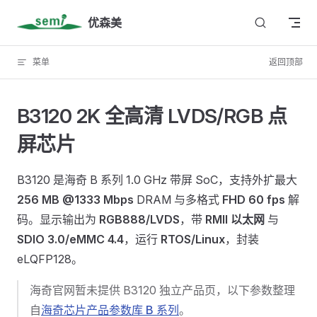
Skip to content
优森美
菜单
返回顶部
B3120 2K 全高清 LVDS/RGB 点
屏芯片
B3120 是海奇 B 系列 1.0 GHz 带屏 SoC，支持外扩最大
256 MB @1333 Mbps
DRAM 与多格式
FHD 60 fps
解
码。显示输出为
RGB888/LVDS
，带
RMII 以太网
与
SDIO 3.0/eMMC 4.4
，运行
RTOS/Linux
，封装
eLQFP128。
海奇官网暂未提供 B3120 独立产品页，以下参数整理
自
海奇芯片产品参数库 B 系列
。