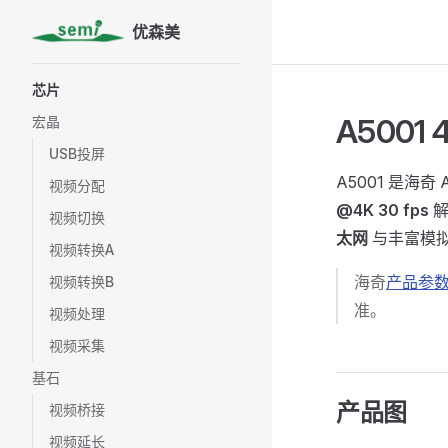
优森美
Skip to content
Sidebar Navigation
芯片
A5001
宏晶
USB投屏
A5001 是海奇 
视频分配
@4K 30 fps
解
视频切换
太网
与丰富模拟外
视频转换A
海奇
产品参
视频转换B
准。
视频处理
视频采集
基石
产品图
视频桥接
视频延长