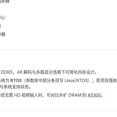
同屏器
中心
响
冲器
MB DDR3，4K 解码与多路显示场景下可简化内存设计。
系统为
RTOS
（参数库中部分条目写 Linux/RTOS）；若项目强依赖
K 与系统支持状态。
码但无需 HD 视频输入时，可对比外扩 DRAM 的
A5100
。