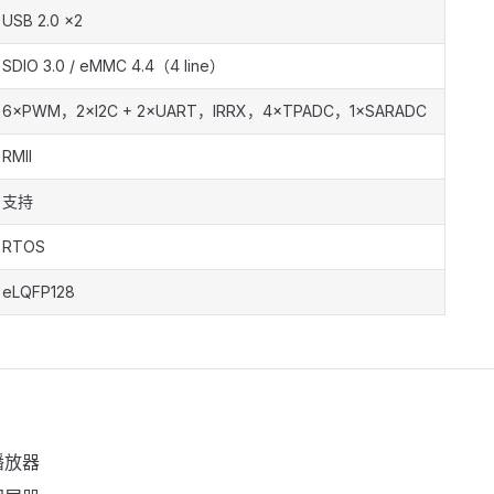
USB 2.0 ×2
SDIO 3.0 / eMMC 4.4（4 line）
6×PWM，2×I2C + 2×UART，IRRX，4×TPADC，1×SARADC
RMII
支持
RTOS
eLQFP128
播放器