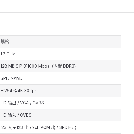
规格
1.2 GHz
128 MB SiP @1600 Mbps（内置 DDR3）
SPI / NAND
H.264 @4K 30 fps
HD 输出 / VGA / CVBS
HD 输入 / CVBS
I2S 入 + I2S 出 / 2ch PCM 出 / SPDIF 出