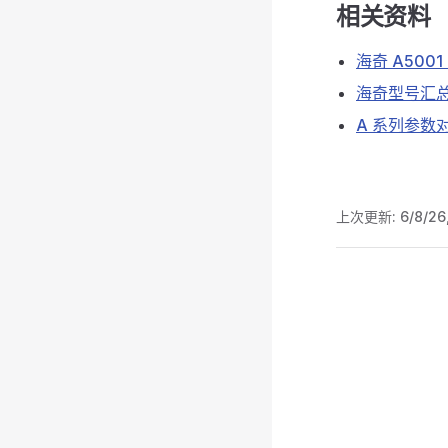
相关资料
海奇 A500
海奇型号汇
A 系列参数
上次更新:
6/8/26
Pager