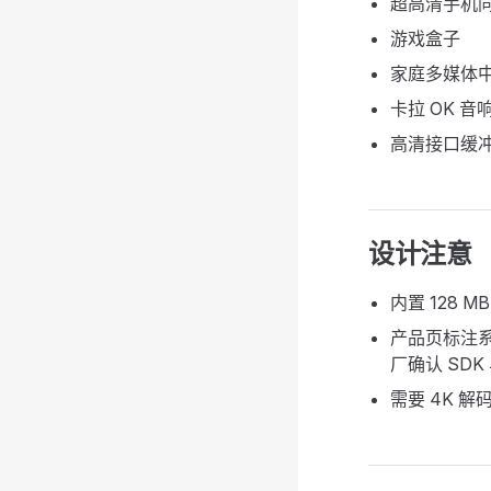
超高清手机
游戏盒子
家庭多媒体
卡拉 OK 音
高清接口缓
设计注意
内置 128 
产品页标注
厂确认 SD
需要 4K 解