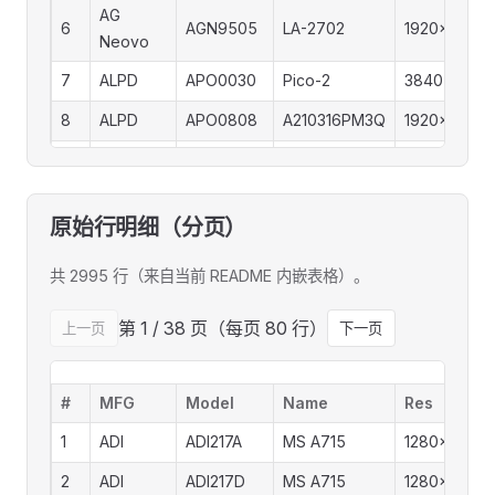
AG
6
AGN9505
LA-2702
1920x1080
Neovo
7
ALPD
APO0030
Pico-2
3840x2160
8
ALPD
APO0808
A210316PM3Q
1920x1080
9
AMH
AMH0000
A399U
3840x2160
10
AMT
AMT0000
HDMI
1600x900
原始行明细（分页）
11
AMT
AMT0038
L2-150T+
1024x768
共 2995 行（来自当前 README 内嵌表格）。
12
AMT
AMT3200
AN-320W01D
1920x1080
AMT
第 1 / 38 页（每页 80 行）
上一页
下一页
13
AMT0038
L2-150T+
1280x720
Internati...
AMT
14
AMTA617
1280x1024
#
MFG
Model
Name
Res
Internati...
1
ADI
ADI217A
MS A715
1280x1024
15
AMW
AMW0000
X1700DS
1280x1024
2
ADI
ADI217D
MS A715
1280x1024
16
AMW
AMW0000
X1900DS
1280x1024