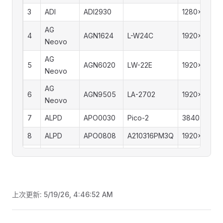
3
ADI
ADI2930
1280x1024
17
AMW
AMW0000
A912WDB
1440x900
AG
18
AMW
AMW0000
X1910WDS
1440x900
4
AGN1624
L-W24C
1920x1080
Neovo
19
AMW
AMW0000
X2210WAS
1680x1050
AG
5
AGN6020
LW-22E
1920x1080
20
AMW
AMW1901
M197TD
1280x1024
Neovo
21
AMW
AMW73D7
M179D
1280x1024
AG
6
AGN9505
LA-2702
1920x1080
Neovo
22
AMW
AMW73D7
M179D
1280x1024
7
ALPD
APO0030
Pico-2
3840x2160
23
AOC
AOC0000
43S5195
1920x1080
8
ALPD
APO0808
A210316PM3Q
1920x1080
24
AOC
AOC0000
32S5195
1920x1080
9
AMH
AMH0000
A399U
3840x2160
25
AOC
AOC0000
FTV
1920x1080
10
AMT
AMT0000
HDMI
1600x900
26
AOC
AOC0000
43S5195
1920x1080
11
AMT
AMT0038
L2-150T+
1024x768
上次更新:
27
5/19/26, 4:46:52 AM
AOC
AOC0000
32S5195
1920x1080
12
AMT
AMT3200
AN-320W01D
1920x1080
28
AOC
AOC0000
TV
1920x1080