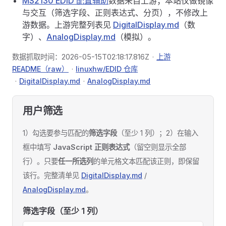
MS2130 EDID 配置辅助
数据来自上游；本站仅做镜像
与交互（筛选字段、正则表达式、分页），不修改上
游数据。上游完整列表见
DigitalDisplay.md
（数
字）、
AnalogDisplay.md
（模拟）。
数据抓取时间：
2026-05-15T02:18:17.816Z
·
上游
README（raw）
·
linuxhw/EDID 仓库
·
DigitalDisplay.md
·
AnalogDisplay.md
用户筛选
1）勾选要参与匹配的
筛选字段
（至少 1 列）；2）在输入
框中填写
JavaScript 正则表达式
（留空则显示全部
行）。只要
任一所选列
的单元格文本匹配该正则，即保留
该行。完整清单见
DigitalDisplay.md
/
AnalogDisplay.md
。
筛选字段（至少 1 列）