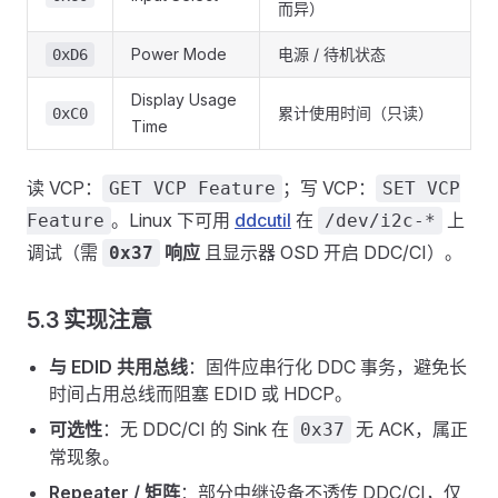
而异）
Power Mode
电源 / 待机状态
0xD6
Display Usage
累计使用时间（只读）
0xC0
Time
读 VCP：
；写 VCP：
GET VCP Feature
SET VCP
。Linux 下可用
ddcutil
在
上
Feature
/dev/i2c-*
调试（需
响应
且显示器 OSD 开启 DDC/CI）。
0x37
5.3 实现注意
与 EDID 共用总线
：固件应串行化 DDC 事务，避免长
时间占用总线而阻塞 EDID 或 HDCP。
可选性
：无 DDC/CI 的 Sink 在
无 ACK，属正
0x37
常现象。
Repeater / 矩阵
：部分中继设备不透传 DDC/CI，仅