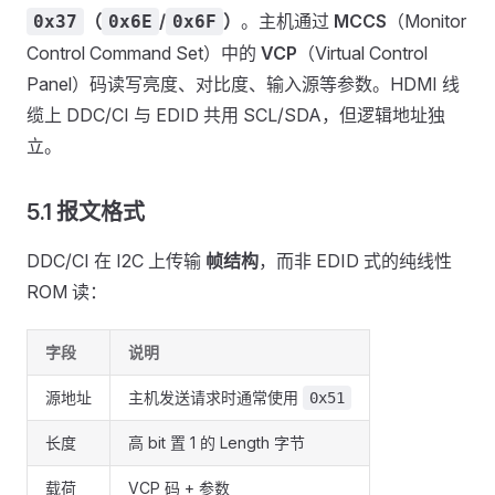
（
/
）
。主机通过
MCCS
（Monitor
0x37
0x6E
0x6F
Control Command Set）中的
VCP
（Virtual Control
Panel）码读写亮度、对比度、输入源等参数。HDMI 线
缆上 DDC/CI 与 EDID 共用 SCL/SDA，但逻辑地址独
立。
5.1 报文格式
DDC/CI 在 I2C 上传输
帧结构
，而非 EDID 式的纯线性
ROM 读：
字段
说明
源地址
主机发送请求时通常使用
0x51
长度
高 bit 置 1 的 Length 字节
载荷
VCP 码 + 参数