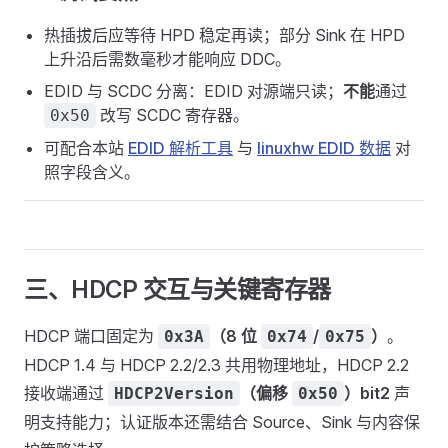
热插拔后应等待 HPD 稳定再读；部分 Sink 在 HPD
上升沿后需数毫秒才能响应 DDC。
EDID 与 SCDC 分离：EDID 对源端只读；
不能
通过
改写 SCDC 寄存器。
0x50
可配合本站
EDID 解析工具
与
linuxhw EDID 数据
对
照字段含义。
三、HDCP 交互与关键寄存器
HDCP 端口固定为
（8 位
/
）
。
0x3A
0x74
0x75
HDCP 1.4 与 HDCP 2.2/2.3 共用物理地址，HDCP 2.2
接收端通过
（偏移
）bit2
声
HDCP2Version
0x50
明支持能力；认证版本还需结合 Source、Sink 与内容保