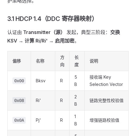
护策略选择。
3.1 HDCP 1.4（DDC 寄存器映射）
认证由
Transmitter（源）
发起，典型三阶段：
交换
KSV → 计算 Ri/Ri' → 启用加密
。
方
长
偏移
名称
说明
向
度
5
接收端 Key
Bksv
R
0x00
B
Selection Vector
2
Ri'
R
链路完整性校验值
0x08
B
1
Pj'
R
增强链路校验值
0x0A
B