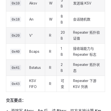
5
Aksv
W
发送端 KSV
0x10
B
8
An
W
会话随机数
0x18
B
20
Repeater 拓扑验
V'
R
0x20
B
证值
1
接收端能力与
Bcaps
R
0x40
B
Repeater 标志
2
Repeater 拓扑状
Bstatus
R
0x41
B
态
KSV
可
Repeater 下游
R
0x43
FIFO
变
KSV 列表
交互要点：
源端写
Aksv、An
后，读
Bksv
，双方本地计算
Km
，