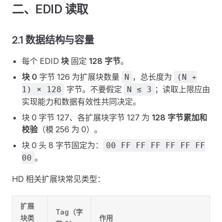
二、EDID 读取
2.1 数据结构与容量
每个 EDID
块
固定
128 字节
。
块 0
字节 126 为扩展块数量
，总长度为
N
(N +
字节。不要假定
；读取上限应由
1) × 128
N ≤ 3
实现能力和数据有效性共同决定。
块 0 字节 127、各扩展块字节 127 为
128 字节累加和
校验
（模 256 为 0）。
块 0 头 8 字节固定为：
00 FF FF FF FF FF FF
。
00
HD 相关扩展块常见类型：
扩展
Tag（字
块类
作用