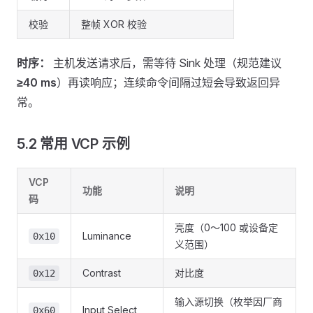
校验
整帧 XOR 校验
时序：
主机发送请求后，需等待 Sink 处理（规范建议
≥40 ms
）再读响应；连续命令间隔过短会导致返回异
常。
5.2 常用 VCP 示例
VCP
功能
说明
码
亮度（0～100 或设备定
Luminance
0x10
义范围）
Contrast
对比度
0x12
输入源切换（枚举因厂商
Input Select
0x60