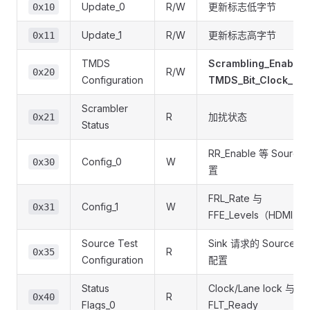
Update_0
R/W
更新标志低字节
0x10
Update_1
R/W
更新标志高字节
0x11
TMDS
Scrambling_Enable
R/W
0x20
Configuration
TMDS_Bit_Clock_Rat
Scrambler
R
加扰状态
0x21
Status
RR_Enable 等 Source
Config_0
W
0x30
置
FRL_Rate 与
Config_1
W
0x31
FFE_Levels（HDMI 2.
Source Test
Sink 请求的 Source 
R
0x35
Configuration
配置
Status
Clock/Lane lock 与
R
0x40
Flags_0
FLT_Ready