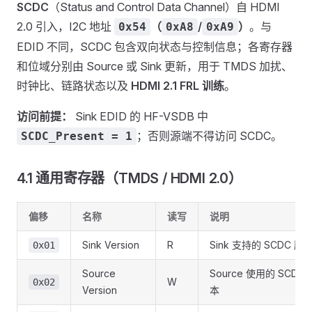
SCDC
（Status and Control Data Channel）自 HDMI
2.0 引入，I2C 地址
（
/
）
。与
0x54
0xA8
0xA9
EDID 不同，SCDC 包含双向状态与控制信息；各寄存器
和位域分别由 Source 或 Sink 更新，用于 TMDS 加扰、
时钟比、链路状态以及
HDMI 2.1 FRL 训练
。
访问前提：
Sink EDID 的 HF-VSDB 中
；否则源端不得访问 SCDC。
SCDC_Present = 1
4.1 通用寄存器（TMDS / HDMI 2.0）
偏移
名称
读写
说明
Sink Version
R
Sink 支持的 SCDC 版
0x01
Source
Source 使用的 SCDC 
W
0x02
Version
本