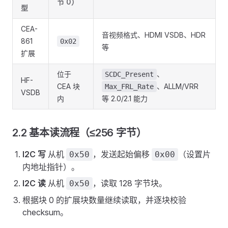
节 0）
型
CEA-
音视频格式、HDMI VSDB、HDR
861
0x02
等
扩展
位于
、
SCDC_Present
HF-
CEA 块
、ALLM/VRR
Max_FRL_Rate
VSDB
内
等 2.0/2.1 能力
2.2 基本读流程（≤256 字节）
I2C 写
从机
，发送起始偏移
（设置片
0x50
0x00
内地址指针）。
I2C 读
从机
，读取 128 字节块。
0x50
根据块 0 的扩展块数量继续读取，并逐块校验
checksum。