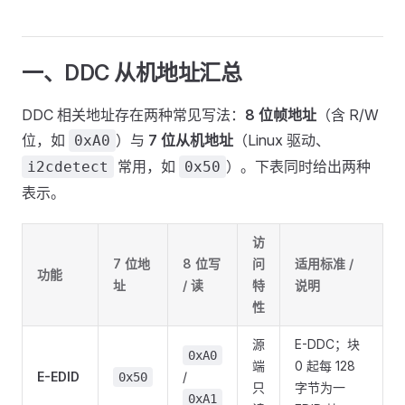
一、DDC 从机地址汇总
DDC 相关地址存在两种常见写法：
8 位帧地址
（含 R/W
位，如
）与
7 位从机地址
（Linux 驱动、
0xA0
常用，如
）。下表同时给出两种
i2cdetect
0x50
表示。
访
7 位地
8 位写
问
适用标准 /
功能
址
/ 读
特
说明
性
源
E-DDC；块
0xA0
端
0 起每 128
E-EDID
/
0x50
只
字节为一
0xA1