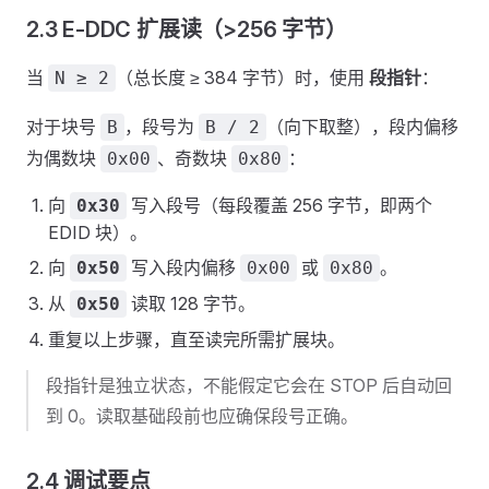
2.3 E-DDC 扩展读（>256 字节）
当
（总长度 ≥ 384 字节）时，使用
段指针
：
N ≥ 2
对于块号
，段号为
（向下取整），段内偏移
B
B / 2
为偶数块
、奇数块
：
0x00
0x80
向
写入段号（每段覆盖 256 字节，即两个
0x30
EDID 块）。
向
写入段内偏移
或
。
0x50
0x00
0x80
从
读取 128 字节。
0x50
重复以上步骤，直至读完所需扩展块。
段指针是独立状态，不能假定它会在 STOP 后自动回
到 0。读取基础段前也应确保段号正确。
2.4 调试要点