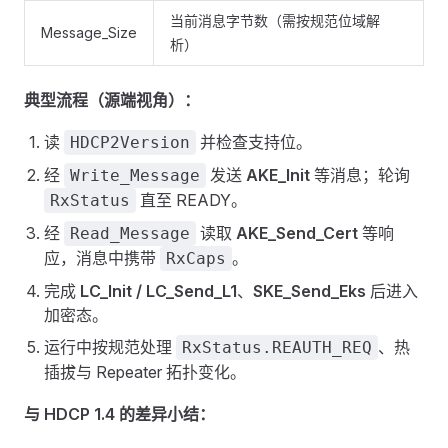
当前消息字节数（需按规范位域解
Message_Size
析）
典型流程（源端视角）：
读
并检查支持位。
HDCP2Version
经
发送
AKE_Init
等消息；轮询
Write_Message
直至 READY。
RxStatus
经
读取
AKE_Send_Cert
等响
Read_Message
应，消息中携带
。
RxCaps
完成
LC_Init / LC_Send_L1
、
SKE_Send_Eks
后进入
加密态。
运行中按规范处理
、热
RxStatus.REAUTH_REQ
插拔与 Repeater 拓扑变化。
与 HDCP 1.4 的差异小结：