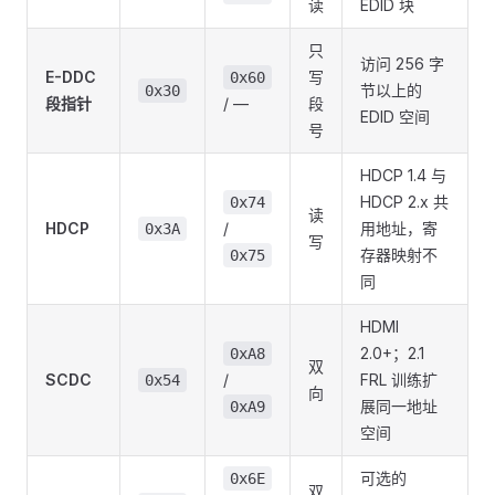
读
EDID 块
只
访问 256 字
E-DDC
写
0x60
节以上的
0x30
段指针
/ —
段
EDID 空间
号
HDCP 1.4 与
HDCP 2.x 共
0x74
读
HDCP
/
用地址，寄
0x3A
写
存器映射不
0x75
同
HDMI
2.0+；2.1
0xA8
双
SCDC
/
FRL 训练扩
0x54
向
展同一地址
0xA9
空间
可选的
0x6E
双